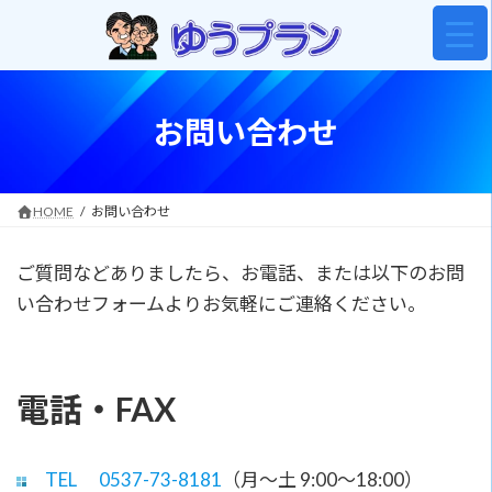
コ
ナ
ン
ビ
テ
ゲ
ン
ー
ツ
シ
へ
ョ
お問い合わせ
ス
ン
キ
に
ッ
移
プ
動
HOME
お問い合わせ
ご質問などありましたら、お電話、または以下のお問
い合わせフォームよりお気軽にご連絡ください。
電話・FAX
TEL 0537-73-8181
（月～土 9:00～18:00）